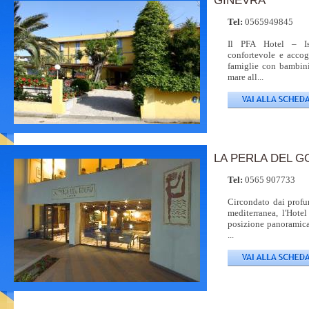
GINEVRA
Tel:
0565949845
Il PFA Hotel – I
confortevole e accogl
famiglie con bambini
mare all...
LA PERLA DEL G
Tel:
0565 907733
Circondato dai profu
mediterranea, l'Hote
posizione panoramica
...